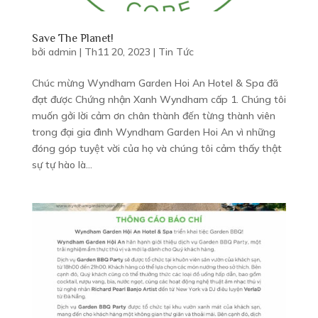
An stepovers, enjoy your stay at one of our elegantly designed
An stepovers, enjoy your stay at one of our elegantly designed
rooms & suites with modern comforts. We warmly offer you
rooms & suites with modern comforts. We warmly offer you
Save The Planet!
high quality guest room interiors and furnishings which present
high quality guest room interiors and furnishings which present
bởi
admin
|
Th11 20, 2023
|
Tin Tức
a harmonious fusion of antique elegance and modern style.
a harmonious fusion of antique elegance and modern style.
Chúc mừng Wyndham Garden Hoi An Hotel & Spa đã


đạt được Chứng nhận Xanh Wyndham cấp 1. Chúng tôi
muốn gởi lời cảm ơn chân thành đến từng thành viên
trong đại gia đình Wyndham Garden Hoi An vì những
TRIPADVISOR
TRIPADVISOR
đóng góp tuyệt vời của họ và chúng tôi cảm thấy thật
#8
#8
sự tự hào là...
n
n
A
A
i
i
o
o
AMENITIES
AMENITIES
Pool Bar with 20 chairs at the outdoor swimming pool
Pool Bar with 20 chairs at the outdoor swimming pool
(120 m2)
(120 m2)
State-of-the-art Gymnasium
State-of-the-art Gymnasium