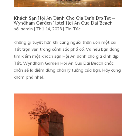
Hotel Rooms
Hotel Rooms
Khách Sạn Hội An Dành Cho Gia Đình Dịp Tết –
BOOK DIRECT & SAVE From VND 1,150,000/ Nigh/ Deluxe
Wyndham Garden Hotel Hoi An Cua Dai Beach
Room
bởi
admin
|
Th1 14, 2023
|
Tin Tức
Không gì tuyệt hơn khi cùng người thân đón một cái
Tết trọn vẹn trong cảnh sắc phố cổ. Và nếu bạn đang
tìm kiếm một khách sạn Hội An dành cho gia đình dịp
Tết, Wyndham Garden Hoi An Cua Dai Beach chắc
chắn sẽ là điểm dừng chân lý tưởng của bạn. Hãy cùng
khám phá nhé!...
Booking period: From 10th March to 30th April, 2023 Stay
period: From 10th March to 30th June 2023
BOOKING NOW