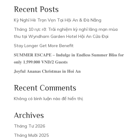
Recent Posts
Open Hour: 07:00 - 23:00 daily
Open Hour: 07:00 - 23:00 daily
Kỳ Nghỉ Hè Trọn Vẹn Tại Hội An & Đà Nẵng
Tháng 10 rực rỡ: Trải nghiệm kỳ nghỉ lãng mạn mùa
thu tại Wyndham Garden Hotel Hội An Cửa Đại
Stay Longer Get More Benefit
WELLNESS
WELLNESS
𝐒𝐔𝐌𝐌𝐄𝐑 𝐄𝐒𝐂𝐀𝐏𝐄 – 𝐈𝐧𝐝𝐮𝐥𝐠𝐞 𝐢𝐧 𝐄𝐧𝐝𝐥𝐞𝐬𝐬 𝐒𝐮𝐦𝐦𝐞𝐫 𝐁𝐥𝐢𝐬𝐬 𝐟𝐨𝐫
𝐨𝐧𝐥𝐲 𝟏,𝟓𝟗𝟗,𝟎𝟎𝟎 𝐕𝐍𝐃/𝟐 𝐆𝐮𝐞𝐬𝐭𝐬
𝐉𝐨𝐲𝐟𝐮𝐥 𝐀𝐧𝐚𝐧𝐚𝐬 𝐂𝐡𝐫𝐢𝐬𝐭𝐦𝐚𝐬 𝐢𝐧 𝐇𝐨𝐢 𝐀𝐧
Recent Comments
SWIMMING POOL
SWIMMING POOL
Không có bình luận nào để hiển thị.
Open Hour: 07:00 - 21:00 daily
Open Hour: 07:00 - 21:00 daily
Archives
Tháng Tư 2026
Tháng Mười 2025