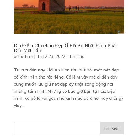
DELUXE TWIN
DELUXE TWIN
2 Twin / River or Beach view / 40m2 / Balcony / Bathtub
2 Twin / River or Beach view / 40m2 / Balcony / Bathtub
DINING
DINING
Địa Điểm Check-in Đẹp Ở Hội An Nhất Định Phải
Đến Một Lần
bởi
admin
|
Th12 23, 2022
|
Tin Tức
Từ xưa đến nay, Hội An luôn thu hút bởi một nét đẹp
cổ kính, nên thơ rất riêng. Có lẽ vì vậy mà ai đến đây
LOBBY BAR
LOBBY BAR
cũng muốn lưu giữ nét đẹp ấy thật sống động nơi
những tấm hình. Nhưng có bao giờ bạn tự hỏi.. Liệu
Traditional patterns and interior decoration meet luxurious
Traditional patterns and interior decoration meet luxurious
mình có bỏ lỡ vài góc nhỏ xinh nào đó ở nơi này chăng?
ambience in the Lobby Bar. This is the perfect atmosphere for
ambience in the Lobby Bar. This is the perfect atmosphere for
Hãy...
friendly gatherings and business meetings, alike. Signature
friendly gatherings and business meetings, alike. Signature
snacks, melodious songs, and the finest beverages will
snacks, melodious songs, and the finest beverages will
remind you of the golden age of Hoi An, when overseas
remind you of the golden age of Hoi An, when overseas
Tìm kiếm
merchants traded wares in the bustling riverside port. Our
merchants traded wares in the bustling riverside port. Our
Lobby Bar is sure to delight you.
Lobby Bar is sure to delight you.