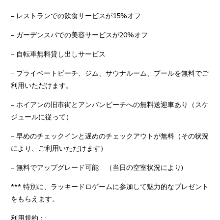
Room
Beach and bicycles
Beach and bicycles
– レストランでの飲食サービスが15%オフ
Courier, parcel and postal services
Courier, parcel and postal services
Concierge and airport service
Concierge and airport service
– ガーデンスパでの美容サービスが20%オフ
– 自転車無料貸し出しサービス
– プライベートビーチ、ジム、サウナルーム、プールを無料でご
Foreign currency exchange
Foreign currency exchange
Tour desk
Tour desk
利用いただけます。
Spacious and free car parking
Spacious and free car parking
– ホイアンの旧市街とアンバンビーチへの無料送迎車あり（スケ
Babysitting service (on request)
Babysitting service (on request)
Booking period: From 10th March to 30th April, 2023 Stay
ジュールに従って）
Laundry and dry cleaning service
Laundry and dry cleaning service
period: From 10th March to 30th June 2023
BOOKING NOW
24-hours room service & security
24-hours room service & security
– 早めのチェックインと遅めのチェックアウトが無料（その状況
Free wifi Internet in all outlets
Free wifi Internet in all outlets
により、ご利用いただけます）
– 無料でアップグレード可能 （当日の空室状況により)
*** 特別に、ラッキードロゲームに参加して魅力的なプレゼント
をもらえます。
Hotel Rooms
Hotel Rooms
利用規約：: