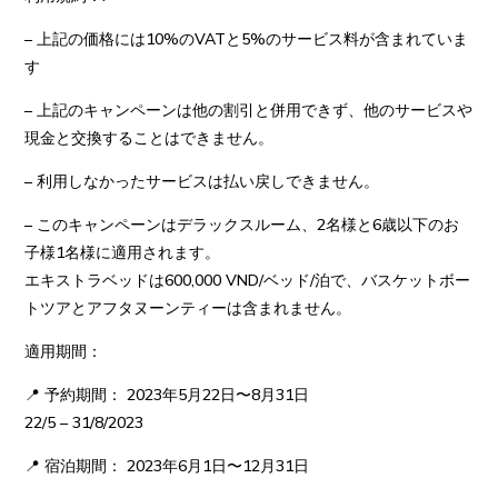
– 上記の価格には10%のVATと5%のサービス料が含まれていま
す
– 上記のキャンペーンは他の割引と併用できず、他のサービスや
現金と交換することはできません。
– 利用しなかったサービスは払い戻しできません。
– このキャンペーンはデラックスルーム、2名様と6歳以下のお
子様1名様に適用されます。
エキストラベッドは600,000 VND/ベッド/泊で、バスケットボー
トツアとアフタヌーンティーは含まれません。
適用期間：
📍 予約期間： 2023年5月22日〜8月31日
DELUXE QUEEN
DELUXE QUEEN
22/5 – 31/8/2023
1 Queen / River or Beach view / 40m2 / Balcony / Bathtub
1 Queen / River or Beach view / 40m2 / Balcony / Bathtub
📍 宿泊期間： 2023年6月1日〜12月31日