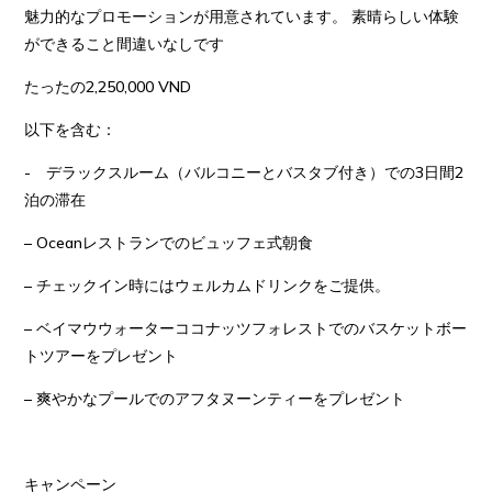
furnishings which present a harmonious fusion of antique
furnishings which present a harmonious fusion of antique
魅力的なプロモーションが用意されています。 素晴らしい体験
elegance and modern style.
elegance and modern style.
ができること間違いなしです
たったの2,250,000 VND


以下を含む：
TRIPADVISOR
TRIPADVISOR
- デラックスルーム（バルコニーとバスタブ付き）での3日間2
#8
#8
of 415 hotels in Hoi An
of 415 hotels in Hoi An
泊の滞在
– Oceanレストランでのビュッフェ式朝食
– チェックイン時にはウェルカムドリンクをご提供。
– ベイマウウォーターココナッツフォレストでのバスケットボー
トツアーをプレゼント
Pool Bar with 20 chairs at the outdoor swimming
Pool Bar with 20 chairs at the outdoor swimming
– 爽やかなプールでのアフタヌーンティーをプレゼント
pool (120 m2)
pool (120 m2)
State-of-the-art Gymnasium
State-of-the-art Gymnasium
Garden Spa with 6 massage private rooms
Garden Spa with 6 massage private rooms
BOOK DIRECT & SAVE From VND 1,150,000/ Nigh/ Deluxe
Free daily scheduled shuttle service to the private
Free daily scheduled shuttle service to the private
キャンペーン