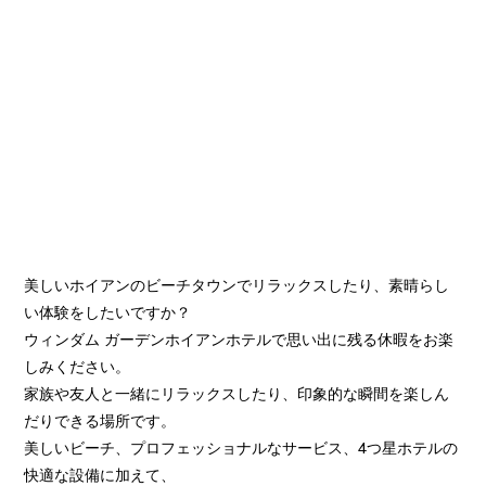
W
W
elcome
elcome
5 kilometers away from the town centre, Wyndham Garden
5 kilometers away from the town centre, Wyndham Garden
Hoi An perches on a commanding location in Cua Dai
Hoi An perches on a commanding location in Cua Dai
beach. Nowhere can you experience the coastal beauty and
beach. Nowhere can you experience the coastal beauty and
cultural traits of Hoi An as in this boutique hotel. Let’s pace
cultural traits of Hoi An as in this boutique hotel. Let’s pace
美しいホイアンのビーチタウンでリラックスしたり、素晴らし
along the pristine beach and feel the zephyr, or the song of
along the pristine beach and feel the zephyr, or the song of
a distant past, tune in the beautiful sunset.
a distant past, tune in the beautiful sunset.
い体験をしたいですか？
ウィンダム ガーデンホイアンホテルで思い出に残る休暇をお楽
For your easiest way to travel around, our hotel provides
For your easiest way to travel around, our hotel provides
しみください。
offers free bicycles or and shuttle transportation into town,
offers free bicycles or and shuttle transportation into town,
家族や友人と一緒にリラックスしたり、印象的な瞬間を楽しん
available from morning until evening. After a long day
available from morning until evening. After a long day
だりできる場所です。
discovering Hoi An stepovers, enjoy your stay at one of our
discovering Hoi An stepovers, enjoy your stay at one of our
美しいビーチ、プロフェッショナルなサービス、4つ星ホテルの
elegantly designed rooms & suites with modern comforts.
elegantly designed rooms & suites with modern comforts.
快適な設備に加えて、
We warmly offer you high quality guest room interiors and
We warmly offer you high quality guest room interiors and